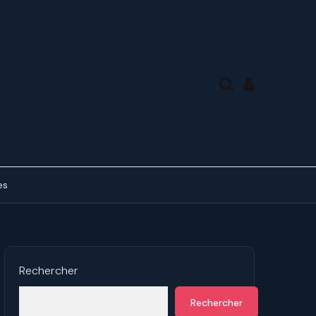
es
des tierces, en mode
ue
ds de 7° en forme de A
Rechercher
des tierces, en mode
Rechercher