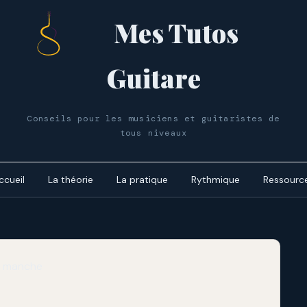
Mes Tutos
Guitare
Conseils pour les musiciens et guitaristes de
tous niveaux
ccueil
La théorie
La pratique
Rythmique
Ressourc
Le cycle 
dynamiq
Les accor
Le cycle 