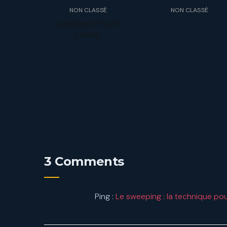
NON CLASSÉ
NON CLASSÉ
L’arpège m7 sur 3
cordes
3 Comments
Ping :
Le sweeping : la technique pou