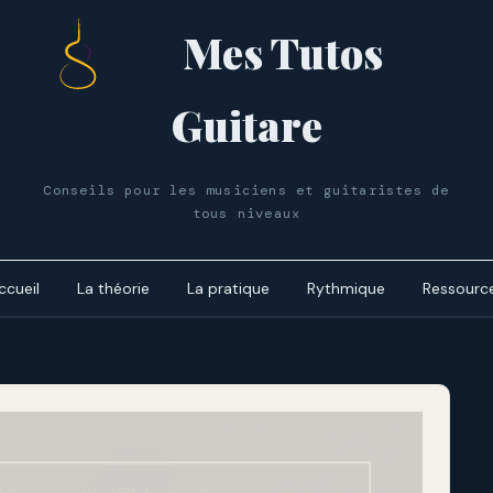
Mes Tutos
Guitare
Conseils pour les musiciens et guitaristes de
tous niveaux
ccueil
La théorie
La pratique
Rythmique
Ressourc
Le cycle 
dynamiq
Les accor
Le cycle 