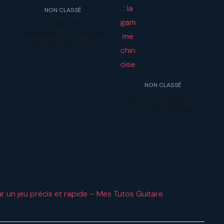
NON CLASSÉ
La gamme
pentatonique mineure
par groupe de 3
NON CLASSÉ
Gamme exotique : la
gamme chinoise
r un jeu précis et rapide – Mes Tutos Guitare