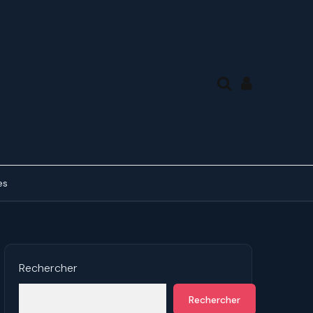
es
des tierces, en mode
ue
ds de 7° en forme de A
Rechercher
des tierces, en mode
Rechercher