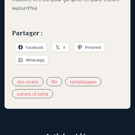
aujourd’hui.
Partager :
Facebook
X
Pinterest
WhatsApp
dire straits
fills
remplissages
sultans of swing