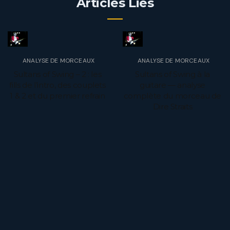
Articles Liés
ANALYSE DE MORCEAUX
ANALYSE DE MORCEAUX
Sultans of Swing – 2 : les
Sultans of Swing à la
fills de l’intro, des couplets
guitare — analyse
1 & 2 et du premier refrain
complète du morceau de
Dire Straits