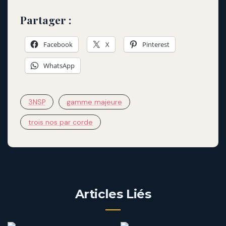
Partager :
Facebook
X
Pinterest
WhatsApp
3NSP
gamme majeure
trois nos par corde
Articles Liés