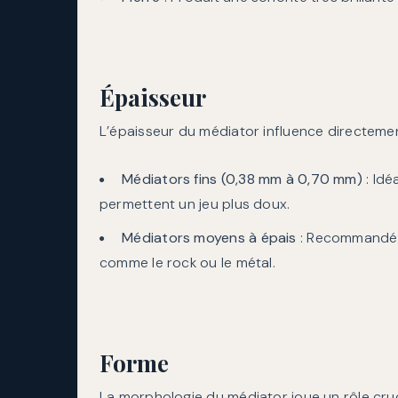
Épaisseur
L’épaisseur du médiator influence directement l
Médiators fins (0,38 mm à 0,70 mm)
: Idé
permettent un jeu plus doux.
Médiators moyens à épais
: Recommandés 
comme le rock ou le métal.
Forme
La morphologie du médiator joue un rôle cruc