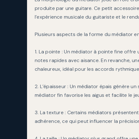
produite par une guitare. Ce petit accessoir
l’expérience musicale du guitariste et le ren
Plusieurs aspects de la forme du médiator ent
1. La pointe : Un médiator à pointe fine offr
notes rapides avec aisance. En revanche, une
chaleureux, idéal pour les accords rythmique
2. L’épaisseur : Un médiator épais génère un 
médiator fin favorise les aigus et facilite le je
3. La texture : Certains médiators présenten
adhérence, ce qui peut influencer la précision 
4. La taille : Un médiator plus grand offre un