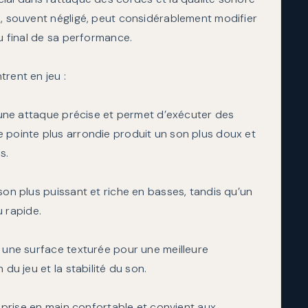
e, souvent négligé, peut considérablement modifier
du final de sa performance.
rent en jeu :
e une attaque précise et permet d’exécuter des
 pointe plus arrondie produit un son plus doux et
s.
son plus puissant et riche en basses, tandis qu’un
u rapide.
t une surface texturée pour une meilleure
du jeu et la stabilité du son.
e prise en main confortable et convient aux