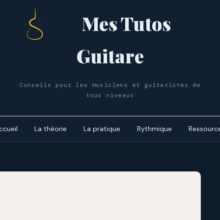
Mes Tutos
Guitare
Conseils pour les musiciens et guitaristes de
tous niveaux
ccueil
La théorie
La pratique
Rythmique
Ressourc
Le cycle 
dynamiq
Les accor
Le cycle 