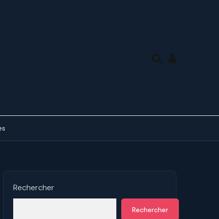
es
des tierces, en mode
ue
ds de 7° en forme de A
Rechercher
des tierces, en mode
Rechercher