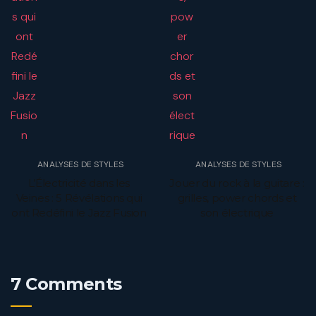
ANALYSES DE STYLES
ANALYSES DE STYLES
L’Électricité dans les
Jouer du rock à la guitare :
Veines : 5 Révélations qui
grilles, power chords et
ont Redéfini le Jazz Fusion
son électrique
7 Comments