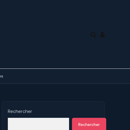
es
des tierces, en mode
ue
ds de 7° en forme de A
Rechercher
des tierces, en mode
Rechercher