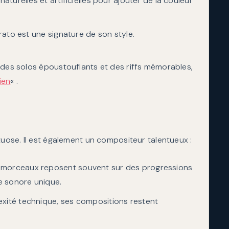
naturelles et artificielles pour ajouter de la couleur
brato est une signature de son style.
 des solos époustouflants et des riffs mémorables,
ien
« .
tuose. Il est également un compositeur talentueux :
 morceaux reposent souvent sur des progressions
e sonore unique.
exité technique, ses compositions restent