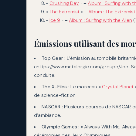
«
Crushing Day
» –
Album : Surfing with t
«
The Extremist
» –
Album : The Extremist
«
Ice 9
» –
Album : Surfing with the Alien
(
Émissions utilisant des mor
Top Gear
: L’émission automobile britanni
chttps://www.metalorgie.com/groupe/Joe-Sa
conduite.
The X-Files
: Le morceau «
Crystal Planet
»
de science-fiction.
NASCAR
: Plusieurs courses de NASCAR on
d’ambiance.
Olympic Games
: « Always With Me, Always
cérémonies des Jeux Olympiques.