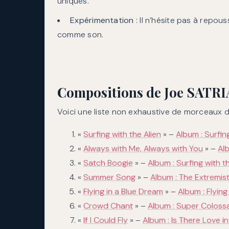
uniques.
Expérimentation
: Il n’hésite pas à repou
comme son.
Compositions de Joe SATRI
Voici une liste non exhaustive de morceaux d
«
Surfing with the Alien
» –
Album : Surfing
«
Always with Me, Always with You
» –
Alb
«
Satch Boogie
» –
Album : Surfing with t
«
Summer Song
» –
Album : The Extremis
«
Flying in a Blue Dream
» –
Album : Flying
«
Crowd Chant
» –
Album : Super Colossa
«
If I Could Fly
» –
Album : Is There Love 