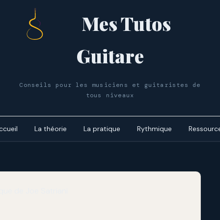
Mes Tutos
Guitare
Conseils pour les musiciens et guitaristes de
tous niveaux
ccueil
La théorie
La pratique
Rythmique
Ressourc
Le cycle 
dynamiq
Les accor
Le cycle 