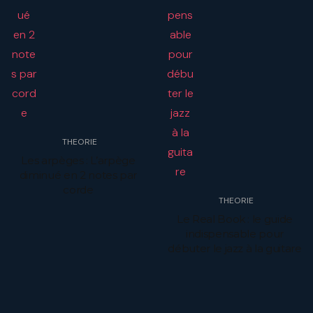
THEORIE
Les arpèges : L’arpège
diminué en 2 notes par
corde
THEORIE
Le Real Book : le guide
indispensable pour
débuter le jazz à la guitare