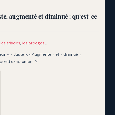
dynamiq
te, augmenté et diminué : qu’est-ce
,
les triades
,
les arpèges
…
ur », « Juste », « Augmenté » et « diminué »
espond exactement ?