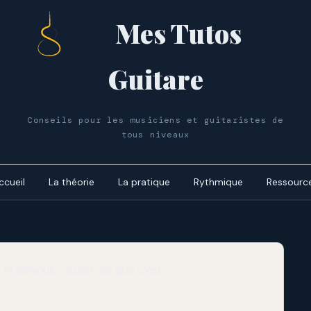
Mes Tutos
Guitare
Conseils pour les musiciens et guitaristes de
tous niveaux
ccueil
La théorie
La pratique
Rythmique
Ressourc
Le cycle 
dynamiq
Les accor
Le cycle 