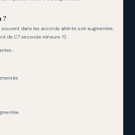
n ?
 souvent dans les accords altérés soit augmentée,
cord de C7 seconde mineure ?).
antes :
ugmentée
augmentée