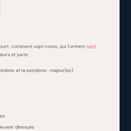
port, continent sept notes, qui forment
sept
eurs et juste :
eizième et la septième : majeur(es)
urs
devenir diminués