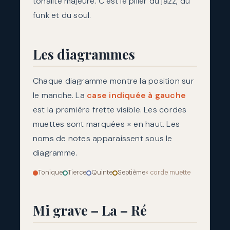
tonalité majeure. C’est le pilier du jazz, du
funk et du soul.
Les diagrammes
Chaque diagramme montre la position sur
le manche. La
case indiquée à gauche
est la première frette visible. Les cordes
muettes sont marquées
×
en haut. Les
noms de notes apparaissent sous le
diagramme.
Tonique
Tierce
Quinte
Septième
× corde muette
Mi grave – La – Ré