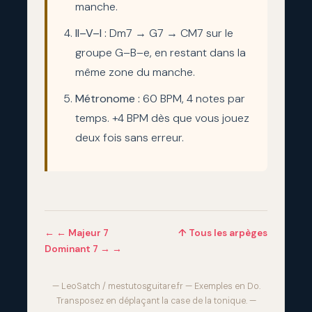
manche.
II–V–I :
Dm7 → G7 → CM7 sur le
groupe G–B–e, en restant dans la
même zone du manche.
Métronome :
60 BPM, 4 notes par
temps. +4 BPM dès que vous jouez
deux fois sans erreur.
← ← Majeur 7
↑ Tous les arpèges
Dominant 7 → →
— LeoSatch / mestutosguitare.fr — Exemples en Do.
Transposez en déplaçant la case de la tonique. —