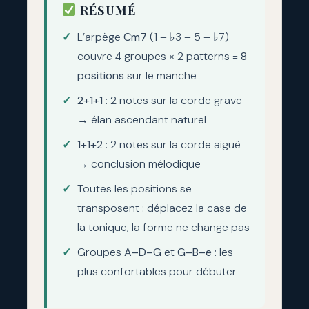
RÉSUMÉ
L’arpège
Cm7
(1 – ♭3 – 5 – ♭7)
couvre 4 groupes × 2 patterns =
8
positions
sur le manche
2+1+1
: 2 notes sur la corde grave
→ élan ascendant naturel
1+1+2
: 2 notes sur la corde aiguë
→ conclusion mélodique
Toutes les positions se
transposent : déplacez la case de
la tonique, la forme ne change pas
Groupes
A–D–G
et
G–B–e
: les
plus confortables pour débuter