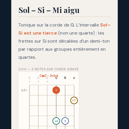
Sol – Si – Mi aigu
Tonique sur la corde de
G
. L’intervalle
Sol–
Si est une tierce
(non une quarte) : les
frettes sur Si sont décalées d’un demi-ton
par rapport aux groupes entièrement en
quartes.
2+1+1 — 2 NOTES SUR CORDE GRAVE
Cm7 · 2+1+1
E
A
D
G
B
e
×
×
×
1
5fr
♭7
♭3
5