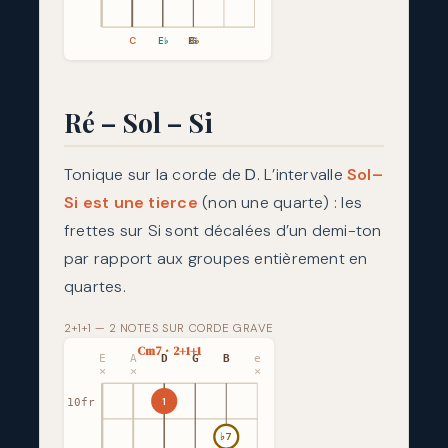
C
E♭
B♭
G
Ré – Sol – Si
Tonique sur la corde de
D
. L’intervalle
Sol–
Si est une tierce
(non une quarte) : les
frettes sur Si sont décalées d’un demi-ton
par rapport aux groupes entièrement en
quartes.
2+1+1 — 2 NOTES SUR CORDE GRAVE
Cm7 · 2+1+1
E
A
D
G
B
e
×
×
×
1
10fr
♭7