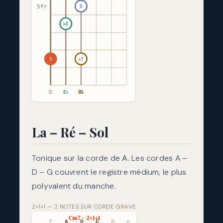
5
5fr
♭3
1
♭7
C
E♭
B♭
G
La – Ré – Sol
Tonique sur la corde de
A
. Les cordes A –
D – G couvrent le registre médium, le plus
polyvalent du manche.
2+1+1 — 2 NOTES SUR CORDE GRAVE
Cm7 · 2+1+1
E
A
D
G
B
e