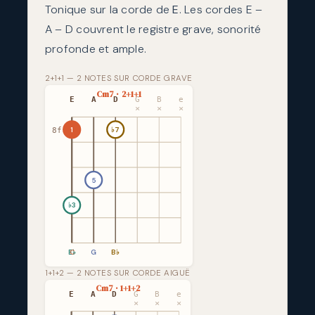
Tonique sur la corde de
E
. Les cordes E –
A – D couvrent le registre grave, sonorité
profonde et ample.
2+1+1 — 2 NOTES SUR CORDE GRAVE
Cm7 · 2+1+1
E
A
D
G
B
e
×
×
×
1
♭7
8fr
5
♭3
E♭
C
G
B♭
1+1+2 — 2 NOTES SUR CORDE AIGUË
Cm7 · 1+1+2
E
A
D
G
B
e
×
×
×