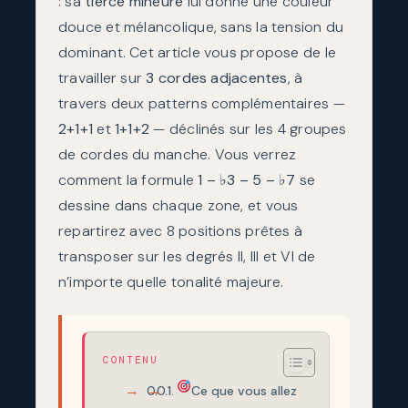
: sa
tierce mineure
lui donne une couleur
douce et mélancolique, sans la tension du
dominant. Cet article vous propose de le
travailler sur
3 cordes adjacentes
, à
travers deux patterns complémentaires —
2+1+1
et
1+1+2
— déclinés sur les 4 groupes
de cordes du manche. Vous verrez
comment la formule
1 – ♭3 – 5 – ♭7
se
dessine dans chaque zone, et vous
repartirez avec 8 positions prêtes à
transposer sur les degrés II, III et VI de
n’importe quelle tonalité majeure.
CONTENU
Ce que vous allez