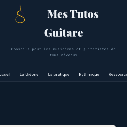
Mes Tutos
Guitare
Conseils pour les musiciens et guitaristes de
tous niveaux
ccueil
La théorie
La pratique
Rythmique
Ressourc
Le cycle 
dynamiq
Les accor
Le cycle 