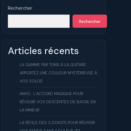
ue
Rechercher
Rechercher
Articles récents
LA GAMME PAR TONS À LA GUITARE :
APPORTEZ UNE COULEUR MYSTÉRIEUSE À
VOS SOLOS
AM/G : L’ACCORD MAGIQUE POUR
RÉUSSIR VOS DESCENTES DE BASSE EN
LA MINEUR
LA RÈGLE DES 3 DOIGTS POUR RÉUSSIR
VOS BENDS SANS DOULEUR (ET