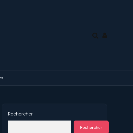
es
des tierces, en mode
ue
ds de 7° en forme de A
Rechercher
des tierces, en mode
Rechercher