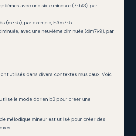
ptièmes avec une sixte mineure (7♭b13), par
és (m7♭5), par exemple, F#m7♭5.
iminuée, avec une neuvième diminuée (dim7♭9), par
t utilisés dans divers contextes musicaux. Voici
tilise le mode dorien b2 pour créer une
e mélodique mineur est utilisé pour créer des
exes.