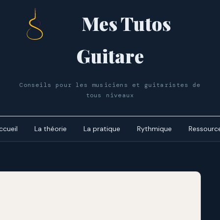
Mes Tutos
Guitare
Conseils pour les musiciens et guitaristes de
tous niveaux
ccueil
La théorie
La pratique
Rythmique
Ressourc
Le cycle 
dynamiq
Les accor
Le cycle 