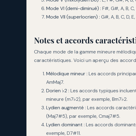
Mode VI (demi-diminué) :
F#, G#, A, B, C, 
Mode VII (superlocrien) :
G#, A, B, C, D, E
Notes et accords caractéris
Chaque mode de la gamme mineure mélodiqu
caractéristiques. Voici un aperçu des accor
Mélodique mineur :
Les accords principau
AmMaj7.
Dorien ♭2 :
Les accords typiques incluen
mineure (m7♭2), par exemple, Bm7♭2.
Lydien augmenté :
Les accords caractéri
(Maj7#5), par exemple, Cmaj7#5.
Lydien dominant :
Les accords dominants
exemple, D7#11.