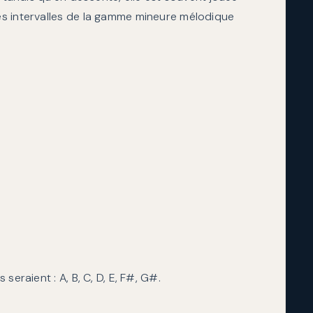
s intervalles de la gamme mineure mélodique
seraient : A, B, C, D, E, F#, G#.