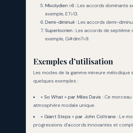
Mixolydien ♭6 :
Les accords dominants se
exemple, E7♭13.
Demi-diminué :
Les accords demi-diminu
Superlocrien :
Les accords de septième d
exemple, G#dim7♭9.
Exemples d’utilisation
Les modes de la gamme mineure mélodique son
quelques exemples :
« So What » par Miles Davis :
Ce morceau u
atmosphère modale unique.
« Giant Steps » par John Coltrane :
Le mod
progressions d’accords innovantes et compl