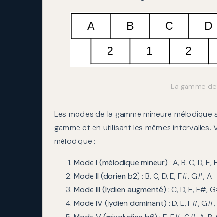
La gamme de
Les modes de la gamme mineure mélodique s
gamme et en utilisant les mêmes intervalles.
mélodique :
Mode I (mélodique mineur) :
A, B, C, D, E,
Mode II (dorien b2) :
B, C, D, E, F#, G#, A
Mode III (lydien augmenté) :
C, D, E, F#, G
Mode IV (lydien dominant) :
D, E, F#, G#, 
Mode V (mixolydien b6) :
E, F#, G#, A, B, 