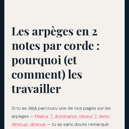
Les arpèges en 2
notes par corde :
pourquoi (et
comment) les
travailler
Si tu as déjà parcouru une de nos pages sur les
arpèges —
Majeur 7
,
dominante
,
mineur 7
,
demi-
diminué
,
diminué
— tu as sans doute remarqué