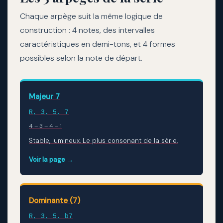
Chaque arpège suit la même logique de
construction : 4 notes, des intervalles
caractéristiques en demi-tons, et 4 formes
possibles selon la note de départ.
Majeur 7
R, 3, 5, 7
4 – 3 – 4 – 1
Stable, lumineux. Le plus consonant de la série.
Voir la page →
Dominante (7)
R, 3, 5, b7