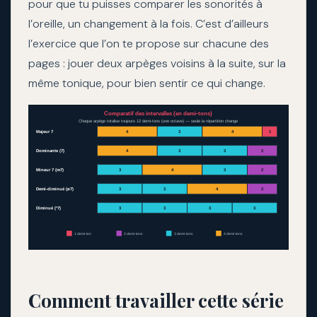
pour que tu puisses comparer les sonorités à
l’oreille, un changement à la fois. C’est d’ailleurs
l’exercice que l’on te propose sur chacune des
pages : jouer deux arpèges voisins à la suite, sur la
même tonique, pour bien sentir ce qui change.
Comparatif des intervalles (en demi-tons)
Chaque arpège totalise toujours 12 demi-tons (une octave) — seule la répartition change
Majeur 7
4
3
4
1
Dominante (7)
4
3
3
2
Mineur 7 (m7)
3
4
3
2
Demi-diminué (ø7)
3
3
4
2
Diminué (°7)
3
3
3
3
1 demi-ton
2 demi-tons
3 demi-tons
4 demi-tons
Comment travailler cette série