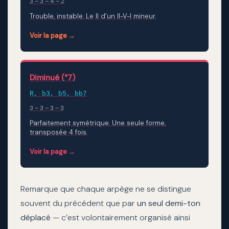
3 – 3 – 4 – 2
Trouble, instable. Le II d’un II-V-I mineur.
Voir la page →
Diminué (°7)
R, b3, b5, bb7
3 – 3 – 3 – 3
Parfaitement symétrique. Une seule forme,
transposée 4 fois.
Voir la page →
Remarque que chaque arpège ne se distingue
souvent du précédent que par
un seul demi-ton
déplacé
— c’est volontairement organisé ainsi